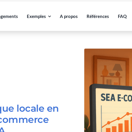
agements
Exemples
A propos
Références
FAQ
ue locale en
-commerce
A