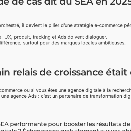
de de cas dit du SEA en 202
orchestré, il devient le pilier d’une stratégie e-commerce pé
a, UX, produit, tracking et Ads doivent dialoguer.
a différence, surtout pour des marques locales ambitieuses.
in relais de croissance était 
ommerce ou si vous êtes une agence digitale à la recherch
te une agence Ads : c’est un partenaire de transformation digi
SEA performante pour booster les résultats de v
igitale ? Échangeons gratuitement sur vos obj