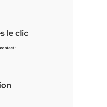
 le clic
 contact
:
ion