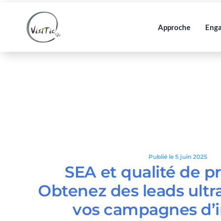
Passer
au
Approche
Eng
contenu
Publié le 5 juin 2025
SEA et qualité de pr
Obtenez des leads ultr
vos campagnes d’