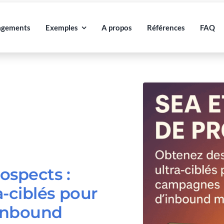
agements
Exemples
A propos
Références
FAQ
ospects :
a-ciblés pour
inbound